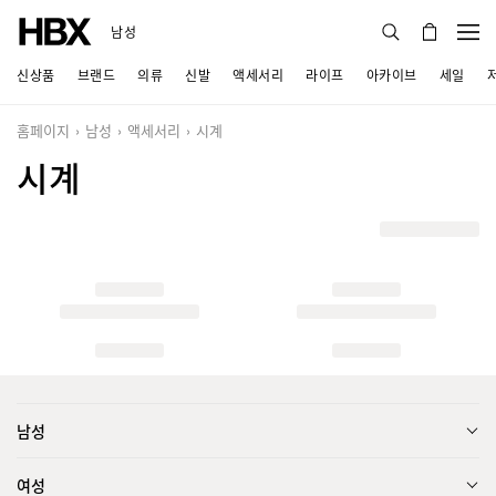
남성
신상품
브랜드
의류
신발
액세서리
라이프
아카이브
세일
홈페이지
남성
액세서리
시계
시계
남성
여성