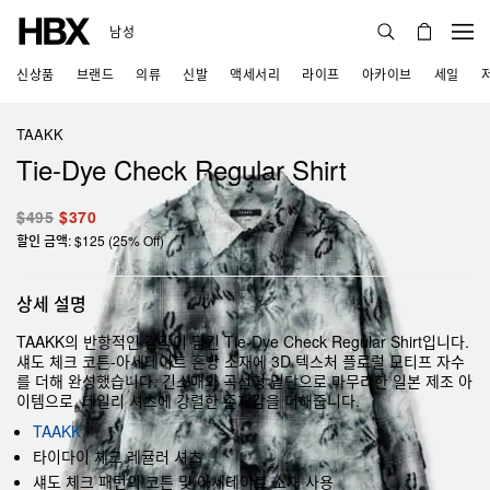
남성
신상품
브랜드
의류
신발
액세서리
라이프
아카이브
세일
TAAKK
Tie-Dye Check Regular Shirt
$495
$370
할인 금액: $125 (25% Off)
상세 설명
TAAKK의 반항적인 감각이 담긴 Tie-Dye Check Regular Shirt입니다.
섀도 체크 코튼-아세테이트 혼방 소재에 3D 텍스처 플로럴 모티프 자수
를 더해 완성했습니다. 긴소매와 곡선형 밑단으로 마무리한 일본 제조 아
이템으로, 데일리 셔츠에 강렬한 존재감을 더해줍니다.
TAAKK
타이다이 체크 레귤러 셔츠
섀도 체크 패턴의 코튼 및 아세테이트 소재 사용