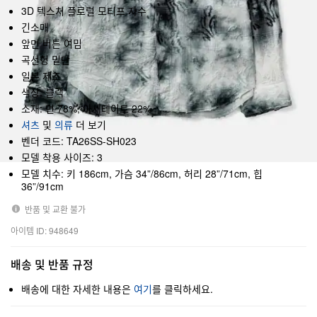
3D 텍스처 플로럴 모티프 자수
긴소매
앞면 버튼 여밈
곡선형 밑단
일본 제조
색상: 블랙
소재: 면 78%, 아세테이트 22%
셔츠
및
의류
더 보기
벤더 코드: TA26SS-SH023
모델 착용 사이즈: 3
모델 치수: 키 186cm, 가슴 34”/86cm, 허리 28”/71cm, 힙
36”/91cm
반품 및 교환 불가
아이템 ID: 948649
배송 및 반품 규정
배송에 대한 자세한 내용은
여기
를 클릭하세요.