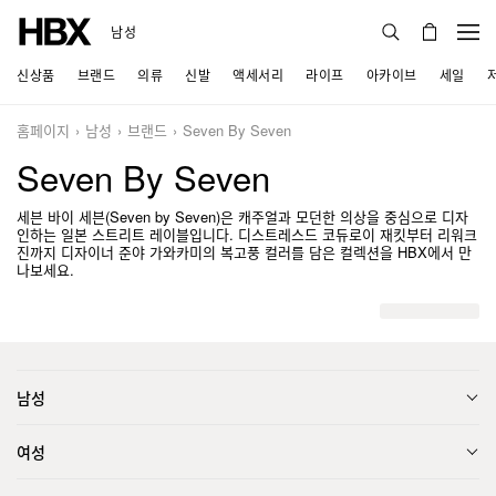
남성
신상품
브랜드
의류
신발
액세서리
라이프
아카이브
세일
홈페이지
남성
브랜드
Seven By Seven
Seven By Seven
세븐 바이 세븐(Seven by Seven)은 캐주얼과 모던한 의상을 중심으로 디자
인하는 일본 스트리트 레이블입니다. 디스트레스드 코듀로이 재킷부터 리워크
진까지 디자이너 준야 가와카미의 복고풍 컬러를 담은 컬렉션을 HBX에서 만
나보세요.
남성
여성