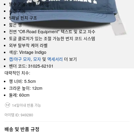
발수 기능, 경량 디자인
속건 기능
5패널 핀치 구조
짧은 챙
전면 "Off-Road Equipment" 텍스트 및 로고 자수
토글 클로저가 있는 조절 가능한 번지 코드 시스템
외부 탈부착 케어 라벨
색상: Vintage Indigo
캡/야구 모자
,
모자
및
액세서리
더 보기
벤더 코드: 31025-62101
대략적인 치수:
챙 너비: 5.5cm
크라운 높이: 12cm
둘레: 60cm
14일이내 반품 가능
아이템 ID: 949280
배송 및 반품 규정