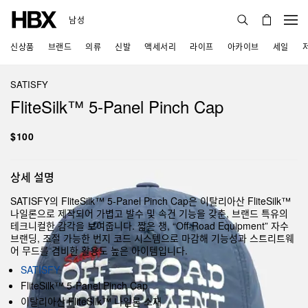
남성
신상품
브랜드
의류
신발
액세서리
라이프
아카이브
세일
SATISFY
FliteSilk™ 5‑Panel Pinch Cap
$100
상세 설명
SATISFY의 FliteSilk™ 5‑Panel Pinch Cap은 이탈리아산 FliteSilk™
나일론으로 제작되어 가볍고 발수 및 속건 기능을 갖춘, 브랜드 특유의
테크니컬한 감각을 보여줍니다. 짧은 챙, “Off-Road Equipment” 자수
브랜딩, 조절 가능한 번지 코드 시스템으로 마감해 기능성과 스트리트웨
어 무드를 겸비한 활용도 높은 아이템입니다.
SATISFY
FliteSilk™ 5‑Panel Pinch Cap
이탈리아산 FliteSilk™ 나일론 소재