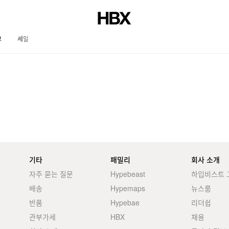
브
세일
저널
기타
패밀리
회사 소개
자주 묻는 질문
Hypebeast
하입비스트 
배송
Hypemaps
뉴스룸
반품
Hypebae
리더쉽
관부가세
HBX
채용