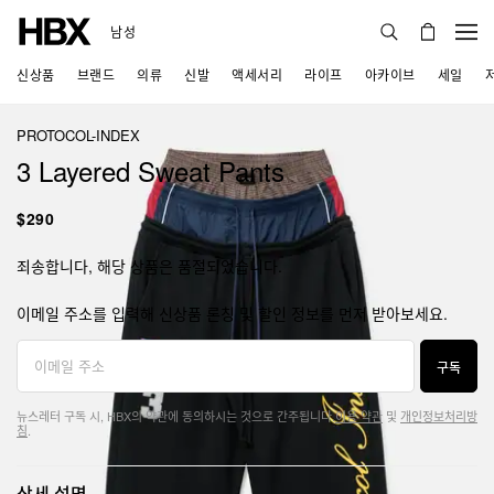
남성
신상품
브랜드
의류
신발
액세서리
라이프
아카이브
세일
PROTOCOL-INDEX
3 Layered Sweat Pants
$290
죄송합니다, 해당 상품은 품절되었습니다.
이메일 주소를 입력해 신상품 론칭 및 할인 정보를 먼저 받아보세요.
구독
뉴스레터 구독 시, HBX의 약관에 동의하시는 것으로 간주됩니다.
이용 약관
및
개인정보처리방
침
.
상세 설명