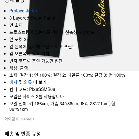
Protocol-Index
3 Layered Sweat Pants
면 소재
드로스트링이 있는 3중 레이어 신축성 허리밴드
앞 포켓 2개
앞 왼쪽에 필기체 브랜드 로고 프린트
앞 오른쪽에 직조 패치
번지 코드로 조절 가능한 밑단
색상: 블랙
소재: 겉감 1: 면 100%; 겉감 2: 나일론 100%; 겉감 3: 면 100%
바지
및
의류
더 보기
벤더 코드: PI26SSMB08
모델은 사이즈 2를 착용합니다
모델 신체: 키 186cm, 가슴 34”/86cm, 허리 28”/71cm, 힙
36”/91cm
아이템 ID: 945621
배송 및 반품 규정