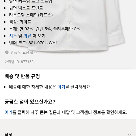
앞면 버튼형 로고 스트랩
뒷면 텍스트 프린트
라운드형 소매단(커프스)
색상: 화이트
소재: 면 93%, 린넨 5%, 폴리우레탄 2%
셔츠
및
의류
더 보기
벤더 코드: 821-0701-WHT
반품 및 교환 불가
아이템 ID: 877153
배송 및 반품 규정
배송에 대한 자세한 내용은
여기
를 클릭하세요.
궁금한 점이 있으신가요?
여기
를 클릭해 자주 묻는 질문과 대답 및 고객센터 정보를 확인하세요.
남성