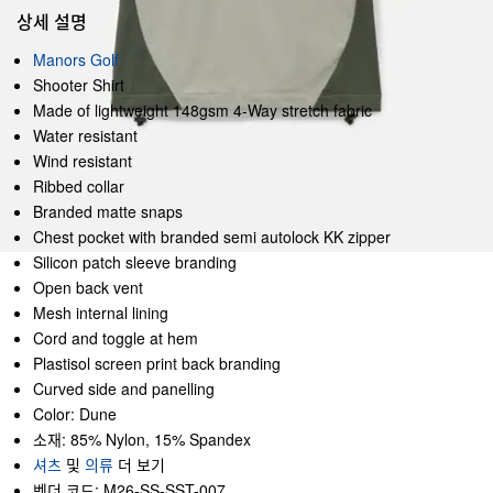
상세 설명
Manors Golf
Shooter Shirt
Made of lightweight 148gsm 4-Way stretch fabric
Water resistant
Wind resistant
Ribbed collar
Branded matte snaps
Chest pocket with branded semi autolock KK zipper
Silicon patch sleeve branding
Open back vent
Mesh internal lining
Cord and toggle at hem
Plastisol screen print back branding
Curved side and panelling
Color: Dune
소재: 85% Nylon, 15% Spandex
셔츠
및
의류
더 보기
벤더 코드: M26-SS-SST-007