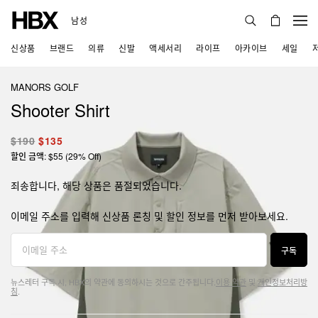
남성
신상품
브랜드
의류
신발
액세서리
라이프
아카이브
세일
MANORS GOLF
Shooter Shirt
$190
$135
할인 금액: $55 (29% Off)
죄송합니다, 해당 상품은 품절되었습니다.
이메일 주소를 입력해 신상품 론칭 및 할인 정보를 먼저 받아보세요.
구독
뉴스레터 구독 시, HBX의 약관에 동의하시는 것으로 간주됩니다.
이용 약관
및
개인정보처리방
침
.