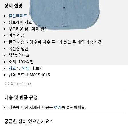
상세 설명
휴먼메이드
샴브레이 셔츠
부드러운 샴브레이 원단
버튼 잠금
왼쪽 가슴 포켓 위에 자수 로고가 있는 두 개의 가슴 포켓
곡선형 밑단
색상: 인디고
소재: 100% 면
셔츠
및
의류
더 보기
벤더 코드: HM29SH015
아이템 ID: 930845
배송 및 반품 규정
배송에 대한 자세한 내용은
여기
를 클릭하세요.
궁금한 점이 있으신가요?