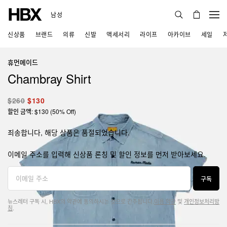
남성
신상품
브랜드
의류
신발
액세서리
라이프
아카이브
세일
휴먼메이드
Chambray Shirt
$260
$130
할인 금액: $130 (50% Off)
죄송합니다, 해당 상품은 품절되었습니다.
이메일 주소를 입력해 신상품 론칭 및 할인 정보를 먼저 받아보세요.
구독
뉴스레터 구독 시, HBX의 약관에 동의하시는 것으로 간주됩니다.
이용 약관
및
개인정보처리방
침
.