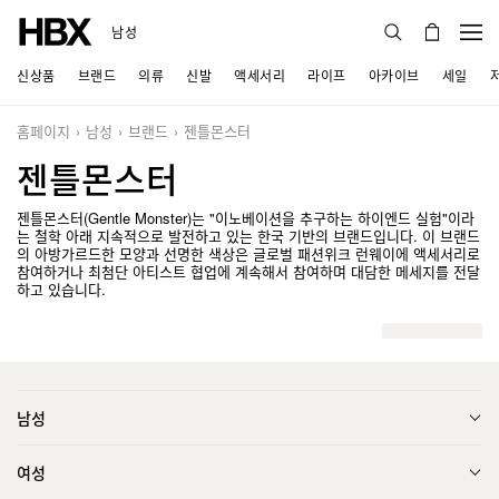
남성
신상품
브랜드
의류
신발
액세서리
라이프
아카이브
세일
홈페이지
남성
브랜드
젠틀몬스터
젠틀몬스터
젠틀몬스터(Gentle Monster)는 "이노베이션을 추구하는 하이엔드 실험"이라
는 철학 아래 지속적으로 발전하고 있는 한국 기반의 브랜드입니다. 이 브랜드
의 아방가르드한 모양과 선명한 색상은 글로벌 패션위크 런웨이에 액세서리로
참여하거나 최첨단 아티스트 협업에 계속해서 참여하며 대담한 메세지를 전달
하고 있습니다.
남성
여성