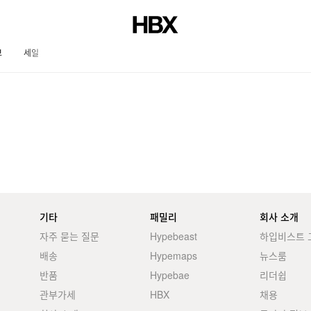
브
세일
저널
기타
패밀리
회사 소개
자주 묻는 질문
Hypebeast
하입비스트 
배송
Hypemaps
뉴스룸
반품
Hypebae
리더쉽
관부가세
HBX
채용