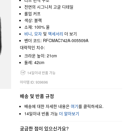
리브 편직 구조
전면의 시그니처 고글 디테일
롤업 커프
색상: 블랙
소재: 100% 울
비니
,
모자
및
액세서리
더 보기
벤더 코드: RFCMAC742A-005509A
대략적인 치수:
크라운 높이: 21cm
둘레: 42cm
14일이내 반품 가능
아이템 ID: 939696
배송 및 반품 규정
배송에 대한 자세한 내용은
여기
를 클릭하세요.
14일이내 반품 가능
더 알아보기
궁금한 점이 있으신가요?