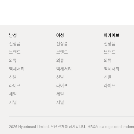
남성
여성
아카이브
신상품
신상품
신상품
브랜드
브랜드
브랜드
의류
의류
의류
액세서리
액세서리
액세서리
신발
신발
신발
라이프
라이프
라이프
세일
세일
저널
저널
2026
Hypebeast Limited
. 무단 전재를 금지합니다.
HBX® is a registered trade