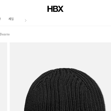
브
세일
저널
 Beanie