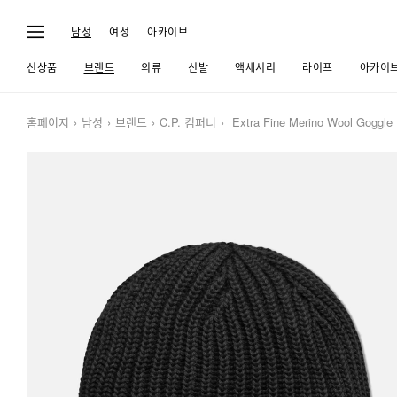
남성
여성
아카이브
신상품
브랜드
의류
신발
액세서리
라이프
아카이
홈페이지
남성
브랜드
C.P. 컴퍼니
Extra Fine Merino Wool Goggle