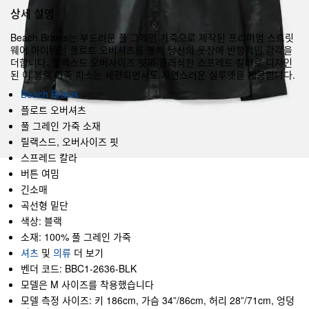
상세 설명
Beach Brains는 부드러운 풀 그레인 가죽으로 제작된 프리미엄 스트릿
웨어 아이템인 플로트 오버셔츠를 통해 당신의 옷장에 반항적인 감각을
더합니다. 릴랙스드 오버사이즈 핏과 클래식한 스프레드 칼라로 디자인
된 이 블랙 가죽 피스는 세련되면서도 자연스러운 실루엣을 제공합니다.
Beach Brains
플로트 오버셔츠
풀 그레인 가죽 소재
릴랙스드, 오버사이즈 핏
스프레드 칼라
버튼 여밈
긴소매
곡선형 밑단
색상: 블랙
소재: 100% 풀 그레인 가죽
셔츠
및
의류
더 보기
벤더 코드: BBC1-2636-BLK
모델은 M 사이즈를 착용했습니다
모델 측정 사이즈: 키 186cm, 가슴 34”/86cm, 허리 28”/71cm, 엉덩