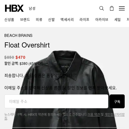
남성
신상품
브랜드
의류
신발
액세서리
라이프
아카이브
세일
BEACH BRAINS
Float Overshirt
$850
$470
할인 금액: $380 (45% Off)
죄송합니다, 해당 상품은 품절되었습니다.
이메일 주소를 입력해 신상품 론칭 및 할인 정보를 먼저 받아보세요.
구독
뉴스레터 구독 시, HBX의 약관에 동의하시는 것으로 간주됩니다.
이용 약관
및
개인정보처리방
침
.