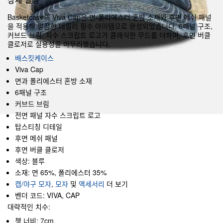
Basketcase의 Viva Cap은 면-폴리에스터 혼방 소재와 후면 메쉬 패널
을 적용해 깔끔한 데일리 필수 아이템으로 완성되었습니다. 6패널 구조,
커브드 브림, 자수 스크립트 로고가 클래식한 무드를 더하며, 후면 버클
클로저로 실용성을 마무리했습니다.
배스킷케이스
Viva Cap
면과 폴리에스터 혼방 소재
6패널 구조
커브드 브림
전면 패널 자수 스크립트 로고
탑스티칭 디테일
후면 메쉬 패널
후면 버클 클로저
색상: 블루
소재: 면 65%, 폴리에스터 35%
캡/야구 모자
,
모자
및
액세서리
더 보기
벤더 코드: VIVA, CAP
대략적인 치수:
챙 너비: 7cm