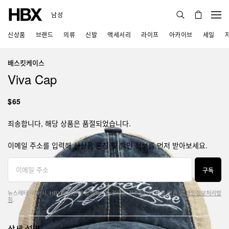
남성
신상품
브랜드
의류
신발
액세서리
라이프
아카이브
세일
배스킷케이스
Viva Cap
$65
죄송합니다, 해당 상품은 품절되었습니다.
이메일 주소를 입력해 신상품 론칭 및 할인 정보를 먼저 받아보세요.
구독
뉴스레터 구독 시, HBX의 약관에 동의하시는 것으로 간주됩니다.
이용 약관
및
개인정보처리방
침
.
상세 설명