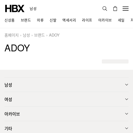
남성
신상품
브랜드
의류
신발
액세서리
라이프
아카이브
세일
홈페이지
남성
브랜드
ADOY
ADOY
남성
여성
아카이브
기타