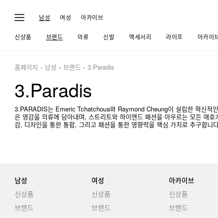
남성
여성
아카이브
신상품
브랜드
의류
신발
액세서리
라이프
아카이
홈페이지
남성
브랜드
3.Paradis
3.Paradis
3.PARADIS는 Emeric Tchatchoua와 Raymond Cheung이 설립
은 영감을 의류에 담아내며, 스트리트와 하이엔드 패션을 아우르는 모든 애호가
감, 디자인을 통한 통합, 그리고 패션을 통한 영향력을 핵심 가치로 추구합니다
남성
여성
아카이브
신상품
신상품
신상품
브랜드
브랜드
브랜드