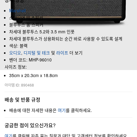
Marshall
스탠모어 III 스피커
블루투스 홈 스피커
차세대 블루투스 5.2와 3.5 mm 인풋
차세대 블루투스가 상용화되는 순간 바로 사용할 수 있도록 설계
색상: 블랙
오디오
,
디지털 및 테크
및
라이프
더 보기
벤더 코드: MHP-96010
사이즈 정보:
35cm x 20.3cm x 18.8cm
아이템 ID: 890468
배송 및 반품 규정
배송에 대한 자세한 내용은
여기
를 클릭하세요.
궁금한 점이 있으신가요?
여기
를 클릭해 자주 묻는 질문과 대답 및 고객센터 정보를 확인하세요.