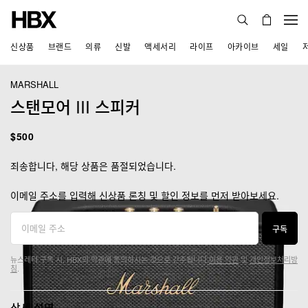
신상품
브랜드
의류
신발
액세서리
라이프
아카이브
세일
MARSHALL
스탠모어 III 스피커
$500
죄송합니다, 해당 상품은 품절되었습니다.
이메일 주소를 입력해 신상품 론칭 및 할인 정보를 먼저 받아보세요.
구독
뉴스레터 구독 시, HBX의 약관에 동의하시는 것으로 간주됩니다.
이용 약관
및
개인정보처리방
침
.
상세 설명