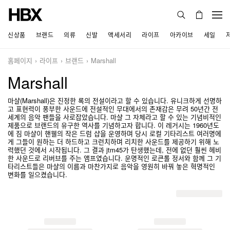
신상품
브랜드
의류
신발
액세서리
라이프
아카이브
세일
홈페이지
라이프
브랜드
Marshall
Marshall
마샬(Marshall)은 진정한 록의 전설이라고 할 수 있습니다. 유니크하게 선명하
고 표현력이 풍부한 사운드에 전설적인 무대에서의 존재감은 무려 50년간 전
세계의 음악 팬들을 사로잡았습니다. 마샬 그 자체라고 할 수 있는 기념비적인
제품으로 브랜드의 유구한 역사를 기념하고자 합니다. 이 레거시는 1960년도
에 짐 마샬이 핸웰의 작은 드럼 샵을 운영하며 당시 로컬 기타리스트 여러명에
게 그들이 원하는 더 하드하고 크런치하며 리치한 사운드를 제공하기 위해 노
력했던 것에서 시작됩니다. 그 결과 jtm45가 탄생했는데, 전에 없던 훨씬 헤비
한 사운드로 리버브를 주는 앰프였습니다. 운명적인 로큰롤 정서와 함께 그 기
타리스트들은 마샬의 이름과 마찬가지로 음악을 영원히 바꿔 놓은 혁명적인
변화를 일으켰습니다.