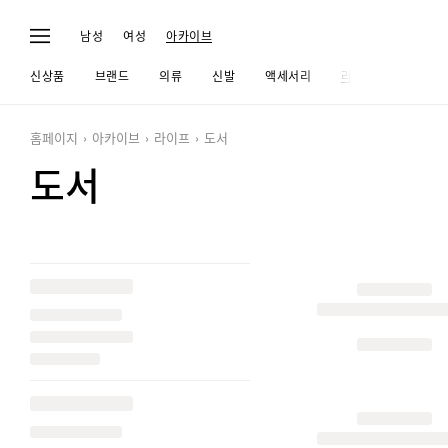
남성
여성
아카이브
신상품
브랜드
의류
신발
액세서리
라이프
홈페이지
아카이브
라이프
도서
도서