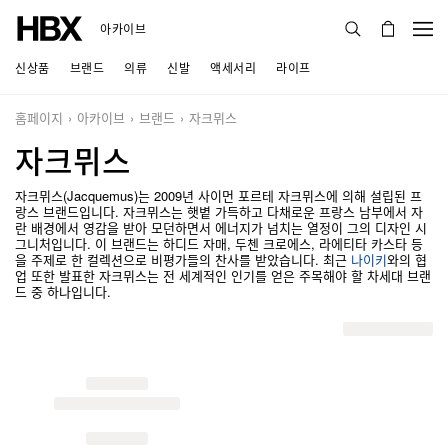
아카이브
신상품
브랜드
의류
신발
액세서리
라이프
홈페이지
아카이브
브랜드
자크뮈스
자크뮈스
자크뮈스(Jacquemus)는 2009년 사이먼 포르테 자크뮈스에 의해 설립된 프
랑스 브랜드입니다. 자크뮈스는 햇볕 가득하고 다채로운 프랑스 남부에서 자
란 배경에서 영감을 받아 모던하면서 에너지가 넘치는 열정이 그의 디자인 시
그니처입니다. 이 브랜드는 하디드 자매, 두첸 크로에스, 라에티타 카스타 등
을 주제로 한 컬렉션으로 비평가들의 찬사를 받았습니다. 최근
나이키
와의 협
업 또한 발표한 자크뮈스는 전 세계적인 인기를 얻은 주목해야 할 차세대 브랜
드 중 하나입니다.