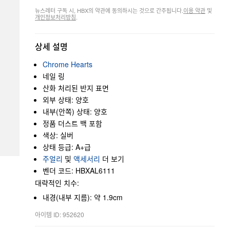
뉴스레터 구독 시, HBX의 약관에 동의하시는 것으로 간주됩니다.
이용 약관
및
개인정보처리방침
.
상세 설명
Chrome Hearts
네일 링
산화 처리된 반지 표면
외부 상태: 양호
내부(안쪽) 상태: 양호
정품 더스트 백 포함
색상: 실버
상태 등급: A+급
주얼리
및
액세서리
더 보기
벤더 코드: HBXAL6111
대략적인 치수:
내경(내부 지름): 약 1.9cm
아이템 ID: 952620