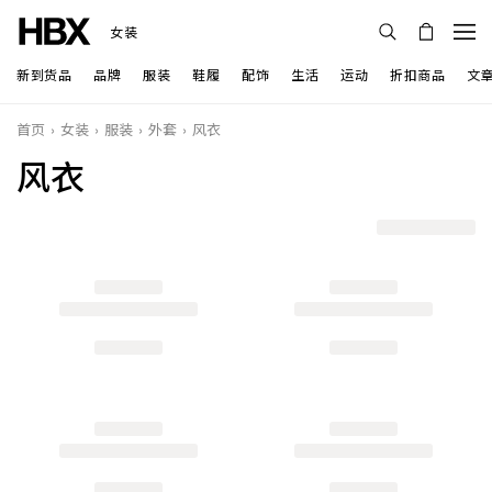
女装
新到货品
品牌
服装
鞋履
配饰
生活
运动
折扣商品
文
首页
女装
服装
外套
风衣
风衣