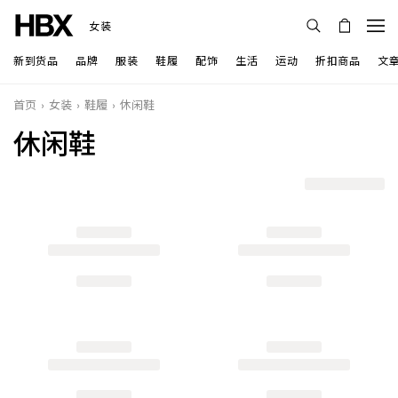
女装
新到货品
品牌
服装
鞋履
配饰
生活
运动
折扣商品
文
首页
女装
鞋履
休闲鞋
休闲鞋