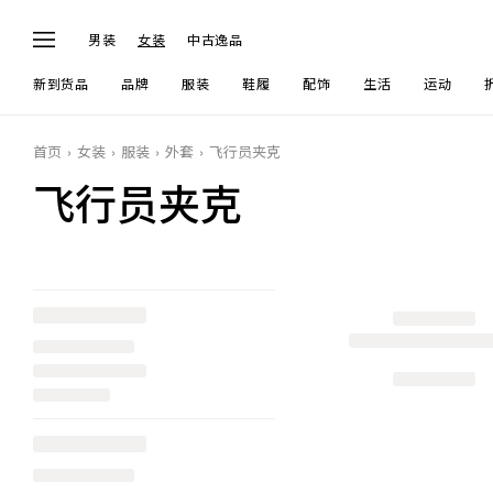
男装
女装
中古逸品
新到货品
品牌
服装
鞋履
配饰
生活
运动
首页
女装
服装
外套
飞行员夹克
飞行员夹克