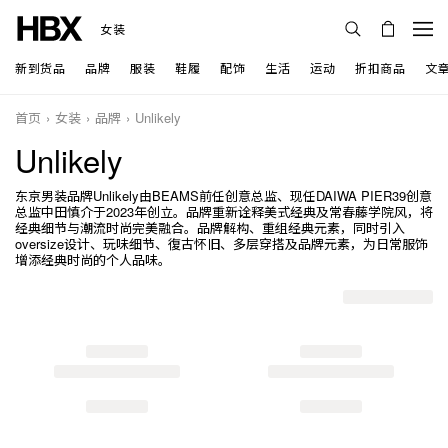
女装
新到货品
品牌
服装
鞋履
配饰
生活
运动
折扣商品
文
首页
女装
品牌
Unlikely
Unlikely
东京男装品牌Unlikely由BEAMS前任创意总监、现任DAIWA PIER39创意
总监中田慎介于2023年创立。品牌重新诠释美式经典及常春藤学院风，将
经典细节与潮流时尚完美融合。品牌解构、重组经典元素，同时引入
oversize设计、玩味细节、復古怀旧、多层穿搭及品牌元素，为日常服饰
增添经典时尚的个人品味。