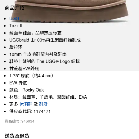
商品介绍
UGG
Tazz II
绒面革鞋面，品牌热压标志
UGGbraid 由100%再生聚酯纤维制成
后拉环
10mm 羊皮毛鞋帮内衬及鞋垫
鞋垫上缝制的 The UGG® Logo 织标
甘蔗基EVA外底
1.75" 厚底（约4.4 cm）
EVA 外底
颜色：Rocky Oak
材质：绒面革、羊皮毛、聚酯纤维、EVA
更多
休闲鞋
及
鞋履
供应商代码: 1174471
货品编号: 946034
送货及退货