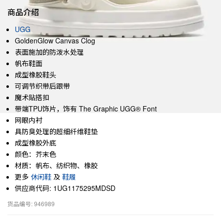
商品介绍
UGG
GoldenGlow Canvas Clog
表面施加的防泼水处理
帆布鞋面
成型橡胶鞋头
可调节织带后跟带
魔术贴搭扣
带端TPU饰片，饰有 The Graphic UGG® Font
网眼内衬
具防臭处理的超细纤维鞋垫
成型橡胶外底
颜色：芥末色
材质：帆布、纺织物、橡胶
更多
休闲鞋
及
鞋履
供应商代码: 1UG1175295MDSD
货品编号: 946989