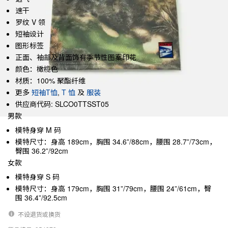
速干
罗纹 V 领
短袖设计
图形标签
正面、袖部及背面饰有季节性图案印花
颜色：橄榄色
材质：100% 聚酯纤维
更多
短袖T恤
,
T 恤
及
服装
供应商代码: SLCO0TTSST05
男款
模特身穿 M 码
模特尺寸：身高 189cm，胸围 34.6”/88cm，腰围 28.7”/73cm，
臀围 36.2”/92cm
女款
模特身穿 S 码
模特尺寸：身高 179cm，胸围 31”/79cm，腰围 24”/61cm，臀
围 36.4”/92.5cm
不设退货或换货