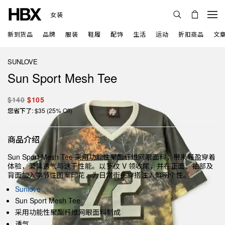
女装
新到货品
品牌
服装
鞋履
配饰
生活
运动
折扣商品
文
SUNLOVE
Sun Sport Mesh Tee
$140
$105
您省下了: $35 (25% Off)
商品介绍
Sun Sport Mesh Tee 采用功能性聚酯纤维网眼面料，带来轻盈穿着
体验，兼具透气与速干性能。以罗纹 V 领收尾，并在正面、袖部及
背面加入季节性图案印花，为日常街头穿搭注入鲜明个性。
Sunlove
Sun Sport Mesh Tee
采用功能性聚酯纤维网眼面料制成
透气