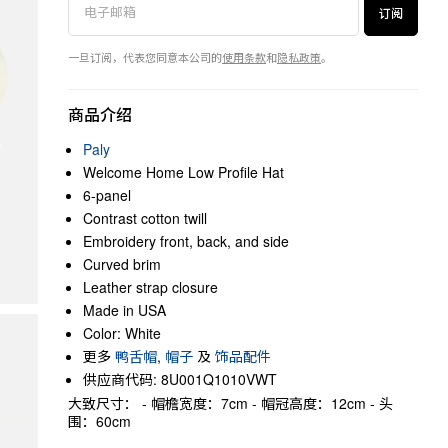
订阅
一旦订阅，代表您同意本公司的
使用条款
和
隐私政策
。
商品介绍
Paly
Welcome Home Low Profile Hat
6-panel
Contrast cotton twill
Embroidery front, back, and side
Curved brim
Leather strap closure
Made in USA
Color: White
更多
鸭舌帽
,
帽子
及
饰品配件
供应商代码: 8U001Q1010VWT
大致尺寸： - 帽檐宽度：7cm - 帽冠高度：12cm - 头
围：60cm