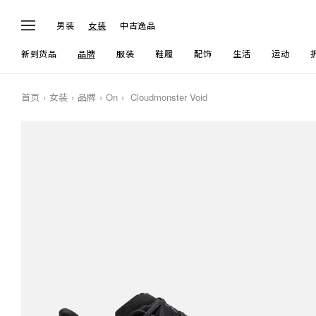
男装
女装
中古逸品
新到货品
品牌
服装
鞋履
配饰
生活
运动
首页
女装
品牌
On
Cloudmonster Void