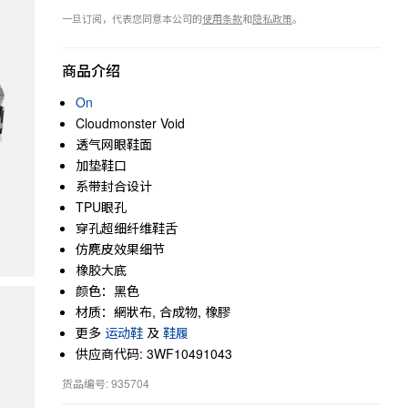
一旦订阅，代表您同意本公司的
使用条款
和
隐私政策
。
商品介绍
On
Cloudmonster Void
透气网眼鞋面
加垫鞋口
系带封合设计
TPU眼孔
穿孔超细纤维鞋舌
仿麂皮效果细节
橡胶大底
颜色：黑色
材质：網狀布, 合成物, 橡膠
更多
运动鞋
及
鞋履
供应商代码: 3WF10491043
货品编号: 935704