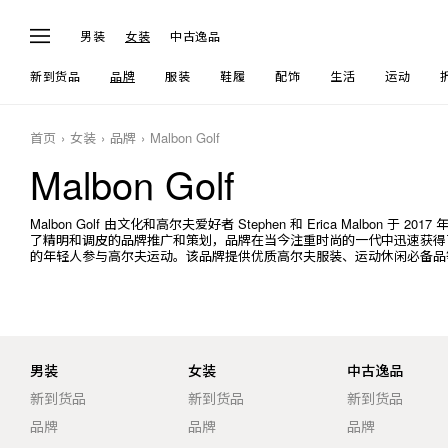
男装
女装
中古逸品
新到货品
品牌
服装
鞋履
配饰
生活
运动
首页
女装
品牌
Malbon Golf
Malbon Golf
Malbon Golf 由文化和高尔夫爱好者 Stephen 和 Erica Malb
了精明和调皮的品牌推广和策划，品牌在当今注重时尚的一代中迅速获得了广泛
的年轻人参与高尔夫运动。该品牌提供优质高尔夫服装、运动休闲必备品
男装
女装
中古逸品
新到货品
新到货品
新到货品
品牌
品牌
品牌