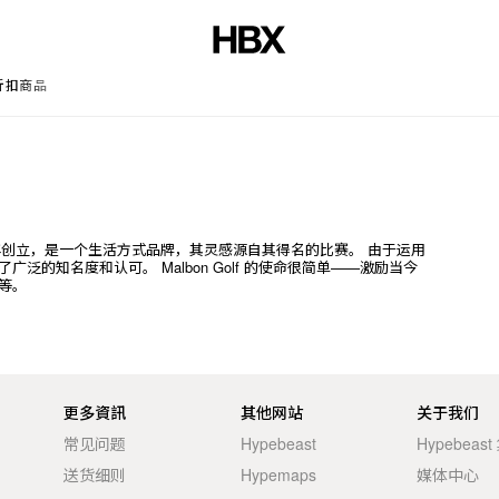
折扣商品
文章
on 于 2017 年创立，是一个生活方式品牌，其灵感源自其得名的比赛。 由于运用
的知名度和认可。 Malbon Golf 的使命很简单——激励当今
等。
更多資訊
其他网站
关于我们
常见问题
Hypebeast
Hypebeas
送货细则
Hypemaps
媒体中心