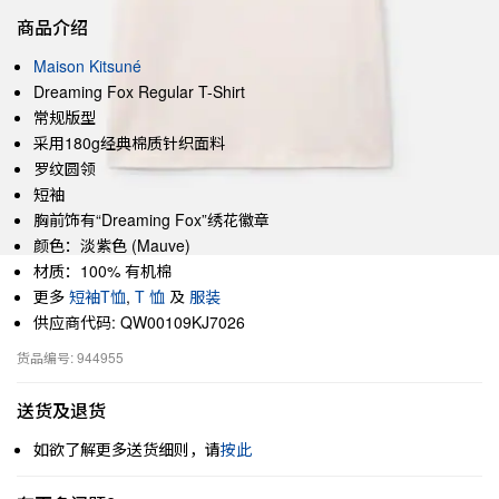
商品介绍
Maison Kitsuné
Dreaming Fox Regular T-Shirt
常规版型
采用180g经典棉质针织面料
罗纹圆领
短袖
胸前饰有“Dreaming Fox”绣花徽章
颜色：淡紫色 (Mauve)
材质：100% 有机棉
更多
短袖T恤
,
T 恤
及
服装
供应商代码: QW00109KJ7026
货品编号: 944955
送货及退货
如欲了解更多送货细则，请
按此