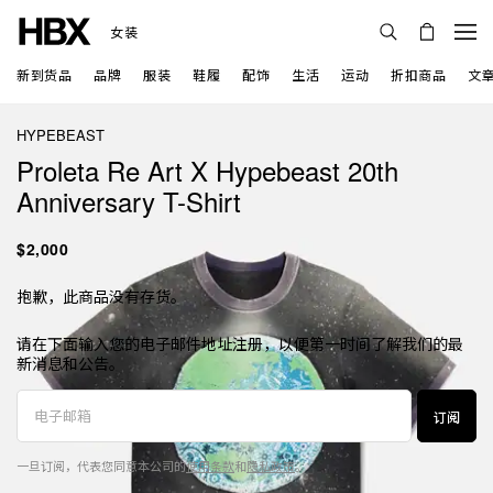
女装
新到货品
品牌
服装
鞋履
配饰
生活
运动
折扣商品
文
HYPEBEAST
Proleta Re Art X Hypebeast 20th
Anniversary T-Shirt
$2,000
抱歉，此商品没有存货。
请在下面输入您的电子邮件地址注册，以便第一时间了解我们的最
新消息和公告。
订阅
一旦订阅，代表您同意本公司的
使用条款
和
隐私政策
。