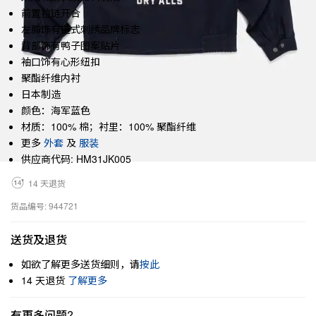
前置拉链开合
左胸饰有链式刺绣品牌标志
背部饰有鸭子图案贴片
袖口饰有心形纽扣
聚酯纤维内衬
日本制造
颜色：海军蓝色
材质：100% 棉；衬里：100% 聚酯纤维
更多
外套
及
服装
供应商代码: HM31JK005
14 天退货
货品编号: 944721
送货及退货
如欲了解更多送货细则，请
按此
14 天退货
了解更多
有更多问题?