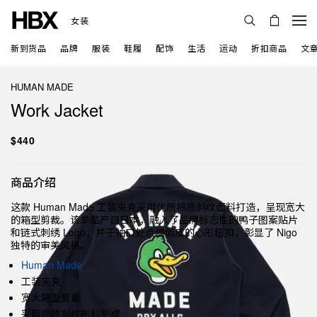
女装
新到货品
品牌
服装
鞋履
配饰
生活
运动
折扣商品
文
HUMAN MADE
Work Jacket
$440
商品介绍
这款 Human Made 工装夹克采用优质棉质斜纹面料打造，呈现宽大
的箱型剪裁。该单品产自日本，融入了品牌标志性的鸭子图案贴片
和链式刺绣 Logo，并于袖口处点缀俏皮的心形纽扣，彰显了 Nigo
独特的审美风格。
Human Made
工装夹克
宽大箱型剪裁
采用棉质斜纹布料制成