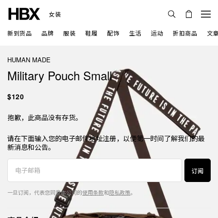
女装
新到货品
品牌
服装
鞋履
配饰
生活
运动
折扣商品
文
HUMAN MADE
Military Pouch Small
$120
抱歉，此商品没有存货。
请在下面输入您的电子邮件地址注册，以便第一时间了解我们的最
新消息和公告。
订阅
一旦订阅，代表您同意本公司的
使用条款
和
隐私政策
。