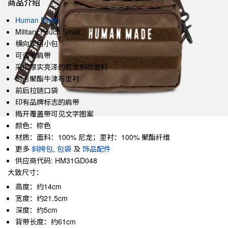
商品介绍
Human Made
Military Pouch Small
横向军用小包
可调节肩带
采用厚实亮泽的尼龙斜纹面料
耐污聚酯牛津布里衬
前后拉链口袋
印有品牌标志的肩带
揭开覆盖带可见文字图案
颜色：棕色
材质：面料：100% 尼龙；里衬：100% 聚酯纤维
更多
斜挎包
,
包袋
及
饰品配件
供应商代码: HM31GD048
大致尺寸：
高度：约14cm
宽度：约21.5cm
深度：约5cm
背带长度：约61cm