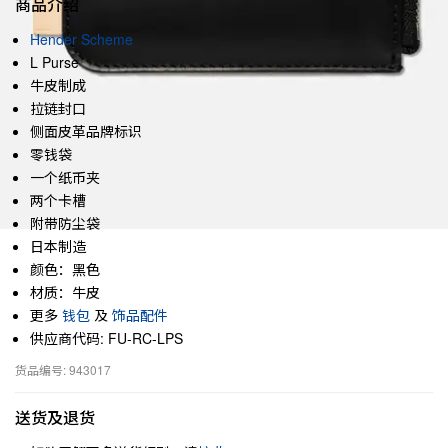
商品介绍
Hender Scheme
L Purse
牛皮制成
拉链封口
侧面皮革品牌标识
零钱袋
一个纸币夹
两个卡槽
附带防尘袋
日本制造
颜色：黑色
材质：牛皮
更多
钱包
及
饰品配件
供应商代码: FU-RC-LPS
货品编号: 943017
送货及退货