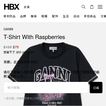
女装
新到货品
品牌
服装
鞋履
配饰
生活
运动
折扣商品
文
GANNI
T-Shirt With Raspberries
$125
$75
您省下了: $50 (40% Off)
抱歉，此商品没有存货。
请在下面输入您的电子邮件地址注册，以便第一时间了解我们的最
新消息和公告。
订阅
一旦订阅，代表您同意本公司的
使用条款
和
隐私政策
。