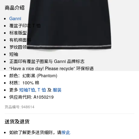
商品介绍
Ganni
覆盆子印花 T 恤
标准版型
有机棉面料
罗纹圆领
短袖
正面印有覆盆子图案与 Ganni 品牌标志
“Have a nice day! Please recycle” 环保标语
颜色：幻影黑 (Phantom)
材质：100% 棉
更多
短袖T恤
,
T 恤
及
服装
供应商代码: A1050219
货品编号: 948614
送货及退货
如欲了解更多送货细则，请
按此