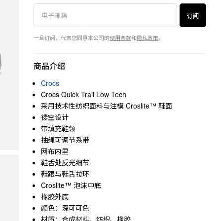
订阅
一旦订阅，代表您同意本公司的
使用条款
和
隐私政策
。
商品介绍
Crocs
Crocs Quick Trail Low Tech
采用技术性纺织面料与注模 Croslite™ 鞋面
镂空设计
带填充鞋领
抽绳可调节系带
网布内里
鞋舌处反光细节
鞋跟与鞋舌拉环
Croslite™ 泡沫中底
橡胶外底
颜色：深可可色
材质：合成材料、纺织、橡胶