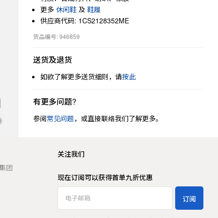
更多
休闲鞋
及
鞋履
供应商代码: 1CS2128352ME
货品编号: 946859
送货及退货
如欲了解更多送货细则，请
按此
有更多问题?
参阅
常见问题
，或直接联络我们了解更多。
关注我们
t 集团
现在订阅可以获得首单九折优惠
订阅