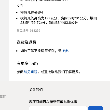
女性
模特儿穿著S号
模特儿的身高为177公分，胸围32吋/81公分，腰围
23.5吋/59.7公分，臀围33吋/83.8公分
货品编号: 913259
送货及退货
如欲了解更多送货细则，请
按此
有更多问题?
参阅
常见问题
，或直接联络我们了解更多。
关注我们
t 集团
现在订阅可以获得首单九折优惠