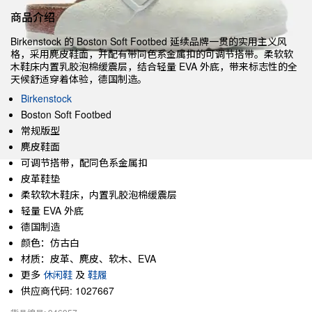
商品介绍
Birkenstock 的 Boston Soft Footbed 延续品牌一贯的实用主义风
格，采用麂皮鞋面，并配有带同色系金属扣的可调节搭带。柔软软
木鞋床内置乳胶泡棉缓震层，结合轻量 EVA 外底，带来标志性的全
天候舒适穿着体验，德国制造。
Birkenstock
Boston Soft Footbed
常规版型
麂皮鞋面
可调节搭带，配同色系金属扣
皮革鞋垫
柔软软木鞋床，内置乳胶泡棉缓震层
轻量 EVA 外底
德国制造
颜色：仿古白
材质：皮革、麂皮、软木、EVA
更多
休闲鞋
及
鞋履
供应商代码: 1027667