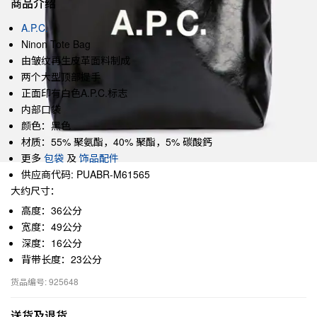
商品介绍
A.P.C.
Ninon Tote Bag
由皱纹再生皮革面料制成
两个大型顶部提手
正面印有白色A.P.C.标志
内部口袋
颜色：黑色
材质：55% 聚氨酯，40% 聚酯，5% 碳酸鈣
更多
包袋
及
饰品配件
供应商代码: PUABR-M61565
大约尺寸：
高度：36公分
宽度：49公分
深度：16公分
背带长度：23公分
货品编号: 925648
送货及退货