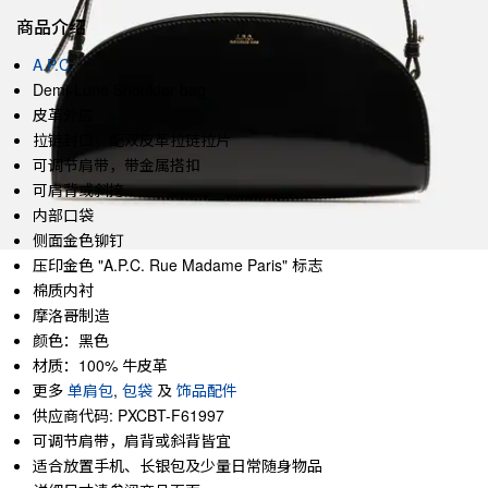
商品介绍
A.P.C.
Demi-Lune Shoulder bag
皮革外层
拉链封口，配双皮革拉链拉片
可调节肩带，带金属搭扣
可肩背或斜挎
内部口袋
侧面金色铆钉
压印金色 "A.P.C. Rue Madame Paris" 标志
棉质内衬
摩洛哥制造
颜色：黑色
材质：100% 牛皮革
更多
单肩包
,
包袋
及
饰品配件
供应商代码: PXCBT-F61997
可调节肩带，肩背或斜背皆宜
适合放置手机、长银包及少量日常随身物品