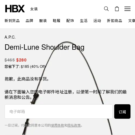
女装
新到货品
品牌
服装
鞋履
配饰
生活
运动
折扣商品
文
A.P.C.
Demi-Lune Shoulder Bag
$465
$280
您省下了: $185 (40% Off)
抱歉，此商品没有存货。
请在下面输入您的电子邮件地址注册，以便第一时间了解我们的最
新消息和公告。
订阅
一旦订阅，代表您同意本公司的
使用条款
和
隐私政策
。