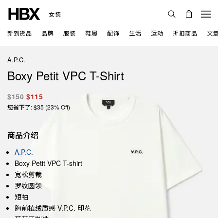
女装
新到货品
品牌
服装
鞋履
配饰
生活
运动
折扣商品
文
A.P.C.
Boxy Petit VPC T-Shirt
$150
$115
您省下了: $35 (23% Off)
商品介绍
A.P.C.
Boxy Petit VPC T-shirt
宽松剪裁
罗纹圆领
短袖
胸前植绒质感 V.P.C. 印花