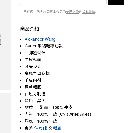
一旦订阅，代表您同意本公司的
使用条款
和
隐私政策
。
商品介绍
Alexander Wang
Carter 乐福鞋穆勒款
一脚蹬设计
牛皮鞋面
圆头设计
金属字母商标
羊皮内衬
皮革鞋底
西班牙制造
颜色：黑色
材质：- 鞋面：100% 牛皮
内衬：100% 羊皮 (Ovis Aries Aries)
鞋底：100% 牛皮
更多
休闲鞋
及
鞋履