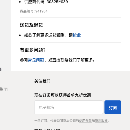
供应商代码: 30325F039
货品编号: 941984
送货及退货
如欲了解更多送货细则，请
按此
有更多问题?
参阅
常见问题
，或直接联络我们了解更多。
关注我们
t 集团
现在订阅可以获得首单九折优惠
订阅
一旦订阅，代表您同意本公司的
使用条款
和
隐私政策
。