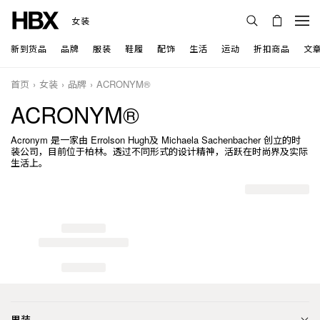
女装
新到货品
品牌
服装
鞋履
配饰
生活
运动
折扣商品
文
首页
女装
品牌
ACRONYM®
ACRONYM®
Acronym 是一家由 Errolson Hugh及 Michaela Sachenbacher 创立的时
装公司，目前位于柏林。透过不同形式的设计精神，活跃在时尚界及实际
生活上。
男装