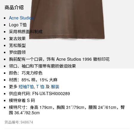
商品介绍
Acne Studios
Logo T恤
采用棉质面料制成
复古效果
宽松版型
罗纹圆领
胸前配有一个口袋，饰有 Acne Studios 1996 徽标印花
领口、袖口和下摆带有磨损做旧效果
颜色：巧克力棕色
材质：85% 棉，15% 大麻
更多
短袖T恤
,
T 恤
及
服装
供应商代码: FN-UX-TSHI000289
模特穿着 S 码
模特尺寸：身高 179cm，胸围 31’’/79cm，腰围 24’’/61cm，臀
围 36.4’’/92.5cm
货品编号: 948674