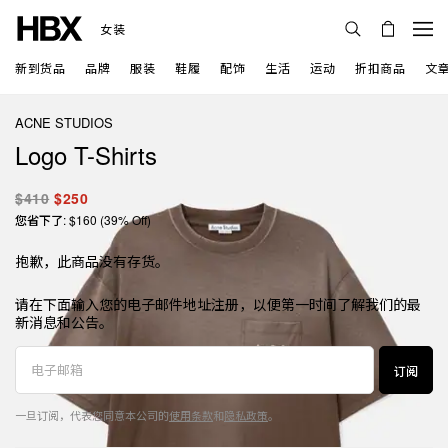
女装
新到货品
品牌
服装
鞋履
配饰
生活
运动
折扣商品
文
ACNE STUDIOS
Logo T-Shirts
$410
$250
您省下了: $160 (39% Off)
抱歉，此商品没有存货。
请在下面输入您的电子邮件地址注册，以便第一时间了解我们的最
新消息和公告。
订阅
一旦订阅，代表您同意本公司的
使用条款
和
隐私政策
。