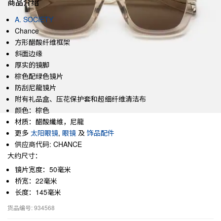
商品介绍
A. SOCIETY
Chance
方形醋酸纤维框架
斜面边缘
厚实的镜脚
棕色配绿色镜片
防刮尼龍镜片
附有礼品盒、压花保护套和超细纤维清洁布
颜色：棕色
材质：醋酸纖維，尼龍
更多
太阳眼镜
,
眼镜
及
饰品配件
供应商代码: CHANCE
大约尺寸：
镜片宽度：50毫米
桥宽：22毫米
长度：145毫米
货品编号: 934568