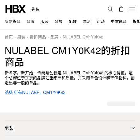
男装
新到货品
品牌
服装
鞋履
配饰
生活
运动
中古逸品
折
首页
男装
折扣商品
品牌
NULABEL CM1Y0K42
NULABEL CM1Y0K42的折扣
商品
新名字，新开始：传统与创新是 NULABEL CM1Y0K42 的核心价值。这
个总部位于东京的品牌注重细节和质量，并采用单色设计和环保物料，创
造出非一般的单品。
选购所有NULABEL CM1Y0K42
男装