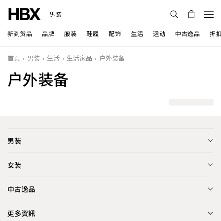
男装
新到货品
品牌
服装
鞋履
配饰
生活
运动
中古逸品
折
首页
男装
生活
生活家品
户外装备
户外装备
男装
女装
中古逸品
更多資訊