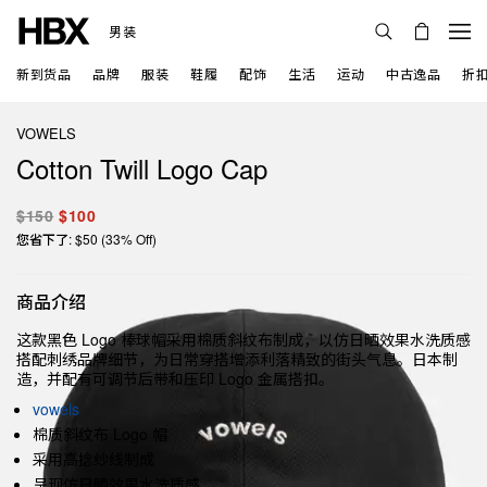
男装
新到货品
品牌
服装
鞋履
配饰
生活
运动
中古逸品
折
VOWELS
Cotton Twill Logo Cap
$150
$100
您省下了: $50 (33% Off)
商品介绍
这款黑色 Logo 棒球帽采用棉质斜纹布制成，以仿日晒效果水洗质感
搭配刺绣品牌细节，为日常穿搭增添利落精致的街头气息。日本制
造，并配有可调节后带和压印 Logo 金属搭扣。
vowels
棉质斜纹布 Logo 帽
采用高捻纱线制成
呈现仿日晒效果水洗质感