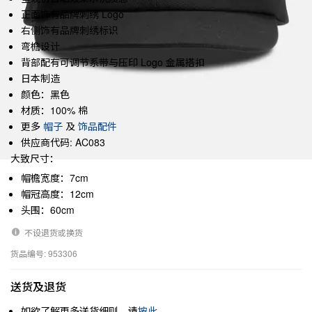
正面饰有品牌刺绣 Logo
右侧饰有品牌刺绣标识
弯檐设计
背部配有可调节系带与压印 Logo 金属搭扣
日本制造
颜色：黑色
材质：100% 棉
更多
帽子
及
饰品配件
供应商代码: AC083
大致尺寸：
帽檐宽度：7cm
帽冠高度：12cm
头围：60cm
不设退货或换货
货品编号: 953306
送货及退货
如欲了解更多送货细则，请
按此